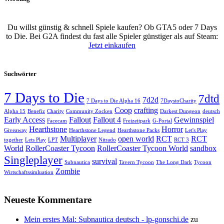
Du willst günstig & schnell Spiele kaufen? Ob GTA5 oder 7 Days
to Die. Bei G2A findest du fast alle Spieler günstiger als auf Steam:
Jetzt einkaufen
Suchwörter
7 Days to Die
7dtd
7d2d
7 Days to Die Alpha 16
7DaystoCharity
Coop
crafting
Alpha 15
Benefiz
Charity
Community Zocken
Darkest Dungeon
deutsch
Early Access
Fallout
Fallout 4
Gewinnspiel
Facecam
Freizeitpark
G-Portal
Hearthstone
Horror
Giveaway
Hearthstone Legend
Hearthstone Packs
Let's Play
Multiplayer
open world
RCT
RCT
together
Lets Play
LPT
Nitrado
RCT 3
World
RollerCoaster Tycoon
RollerCoaster Tycoon World
sandbox
Singleplayer
survival
Subnautica
Tavern Tycoon
The Long Dark
Tycoon
Zombie
Wirtschaftssimluation
Neueste Kommentare
Mein erstes Mal: Subnautica deutsch - lp-gonschi.de
zu