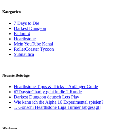
Kategorien
7 Days to Die
Darkest Dungeon
Fallout 4
Hearthstone
Mein YouTube Kanal
RollerCoaster Tycoon
Subnautica
Neueste Beiträge
Hearthstone Tipps & Tricks – Anfänger Guide
#7DaystoCharity geht in die 2.Runde
Darkest Dungeon deutsch Lets Play
Wie kann ich die Alpha 16 Experimental spielen?
1. Gonschi Hearthstone Liga Turnier [abgesagt]
Werbung