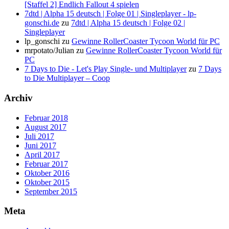
[Staffel 2] Endlich Fallout 4 spielen
7dtd | Alpha 15 deutsch | Folge 01 | Singleplayer - lp-
gonschi.de
zu
7dtd | Alpha 15 deutsch | Folge 02 |
Singleplayer
lp_gonschi
zu
Gewinne RollerCoaster Tycoon World für PC
mrpotato/Julian
zu
Gewinne RollerCoaster Tycoon World für
PC
7 Days to Die - Let's Play Single- und Multiplayer
zu
7 Days
to Die Multiplayer – Coop
Archiv
Februar 2018
August 2017
Juli 2017
Juni 2017
April 2017
Februar 2017
Oktober 2016
Oktober 2015
September 2015
Meta