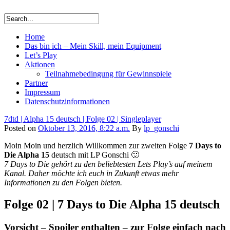
Home
Das bin ich – Mein Skill, mein Equipment
Let’s Play
Aktionen
Teilnahmebedingung für Gewinnspiele
Partner
Impressum
Datenschutzinformationen
7dtd | Alpha 15 deutsch | Folge 02 | Singleplayer
Posted on
Oktober 13, 2016, 8:22 a.m.
By
lp_gonschi
Moin Moin und herzlich Willkommen zur zweiten Folge
7 Days to
Die Alpha 15
deutsch mit LP Gonschi 🙂
7 Days to Die gehört zu den beliebtesten Lets Play’s auf meinem
Kanal. Daher möchte ich euch in Zukunft etwas mehr
Informationen zu den Folgen bieten.
Folge 02 | 7 Days to Die Alpha 15 deutsch
Vorsicht – Spoiler enthalten – zur Folge einfach nach