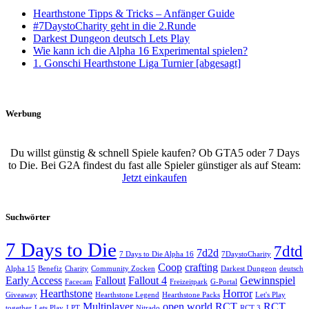
Hearthstone Tipps & Tricks – Anfänger Guide
#7DaystoCharity geht in die 2.Runde
Darkest Dungeon deutsch Lets Play
Wie kann ich die Alpha 16 Experimental spielen?
1. Gonschi Hearthstone Liga Turnier [abgesagt]
Werbung
Du willst günstig & schnell Spiele kaufen? Ob GTA5 oder 7 Days
to Die. Bei G2A findest du fast alle Spieler günstiger als auf Steam:
Jetzt einkaufen
Suchwörter
7 Days to Die
7dtd
7d2d
7 Days to Die Alpha 16
7DaystoCharity
Coop
crafting
Alpha 15
Benefiz
Charity
Community Zocken
Darkest Dungeon
deutsch
Early Access
Fallout
Fallout 4
Gewinnspiel
Facecam
Freizeitpark
G-Portal
Hearthstone
Horror
Giveaway
Hearthstone Legend
Hearthstone Packs
Let's Play
Multiplayer
open world
RCT
RCT
together
Lets Play
LPT
Nitrado
RCT 3