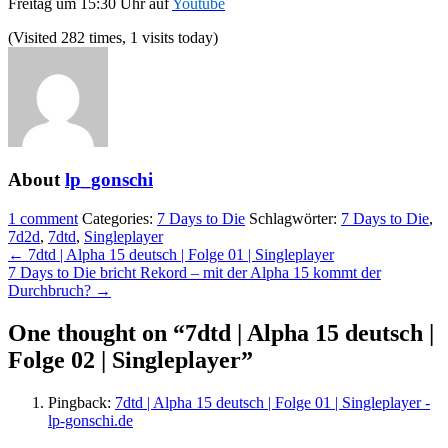
Freitag um 15:30 Uhr auf
Youtube
(Visited 282 times, 1 visits today)
About
lp_gonschi
1 comment
Categories:
7 Days to Die
Schlagwörter:
7 Days to Die
,
7d2d
,
7dtd
,
Singleplayer
← 7dtd | Alpha 15 deutsch | Folge 01 | Singleplayer
7 Days to Die bricht Rekord – mit der Alpha 15 kommt der
Durchbruch? →
One thought on “
7dtd | Alpha 15 deutsch |
Folge 02 | Singleplayer
”
Pingback:
7dtd | Alpha 15 deutsch | Folge 01 | Singleplayer -
lp-gonschi.de