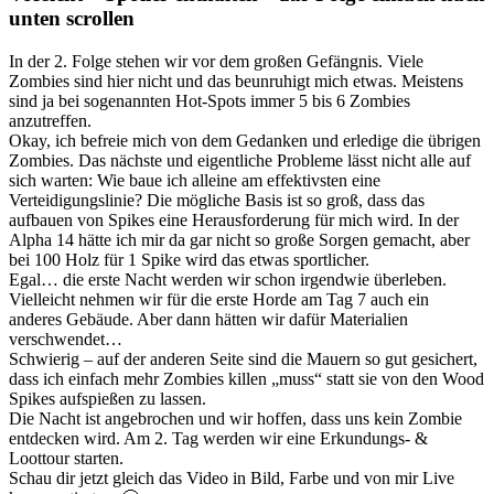
unten scrollen
In der 2. Folge stehen wir vor dem großen Gefängnis. Viele
Zombies sind hier nicht und das beunruhigt mich etwas. Meistens
sind ja bei sogenannten Hot-Spots immer 5 bis 6 Zombies
anzutreffen.
Okay, ich befreie mich von dem Gedanken und erledige die übrigen
Zombies. Das nächste und eigentliche Probleme lässt nicht alle auf
sich warten: Wie baue ich alleine am effektivsten eine
Verteidigungslinie? Die mögliche Basis ist so groß, dass das
aufbauen von Spikes eine Herausforderung für mich wird. In der
Alpha 14 hätte ich mir da gar nicht so große Sorgen gemacht, aber
bei 100 Holz für 1 Spike wird das etwas sportlicher.
Egal… die erste Nacht werden wir schon irgendwie überleben.
Vielleicht nehmen wir für die erste Horde am Tag 7 auch ein
anderes Gebäude. Aber dann hätten wir dafür Materialien
verschwendet…
Schwierig – auf der anderen Seite sind die Mauern so gut gesichert,
dass ich einfach mehr Zombies killen „muss“ statt sie von den Wood
Spikes aufspießen zu lassen.
Die Nacht ist angebrochen und wir hoffen, dass uns kein Zombie
entdecken wird. Am 2. Tag werden wir eine Erkundungs- &
Loottour starten.
Schau dir jetzt gleich das Video in Bild, Farbe und von mir Live