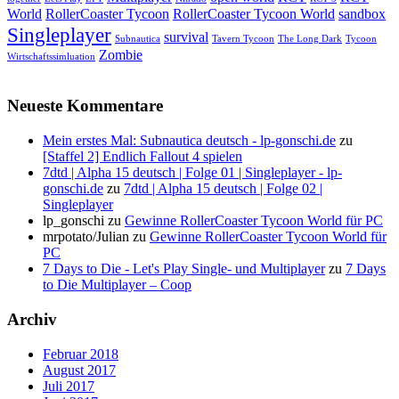
World
RollerCoaster Tycoon
RollerCoaster Tycoon World
sandbox
Singleplayer
survival
Subnautica
Tavern Tycoon
The Long Dark
Tycoon
Zombie
Wirtschaftssimluation
Neueste Kommentare
Mein erstes Mal: Subnautica deutsch - lp-gonschi.de
zu
[Staffel 2] Endlich Fallout 4 spielen
7dtd | Alpha 15 deutsch | Folge 01 | Singleplayer - lp-
gonschi.de
zu
7dtd | Alpha 15 deutsch | Folge 02 |
Singleplayer
lp_gonschi
zu
Gewinne RollerCoaster Tycoon World für PC
mrpotato/Julian
zu
Gewinne RollerCoaster Tycoon World für
PC
7 Days to Die - Let's Play Single- und Multiplayer
zu
7 Days
to Die Multiplayer – Coop
Archiv
Februar 2018
August 2017
Juli 2017