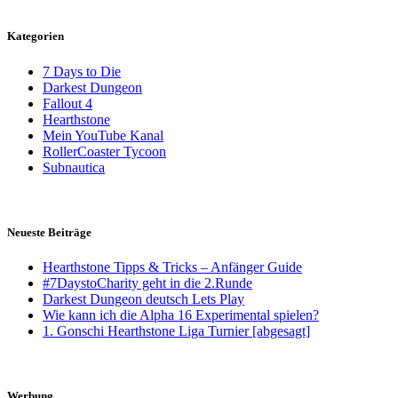
Kategorien
7 Days to Die
Darkest Dungeon
Fallout 4
Hearthstone
Mein YouTube Kanal
RollerCoaster Tycoon
Subnautica
Neueste Beiträge
Hearthstone Tipps & Tricks – Anfänger Guide
#7DaystoCharity geht in die 2.Runde
Darkest Dungeon deutsch Lets Play
Wie kann ich die Alpha 16 Experimental spielen?
1. Gonschi Hearthstone Liga Turnier [abgesagt]
Werbung