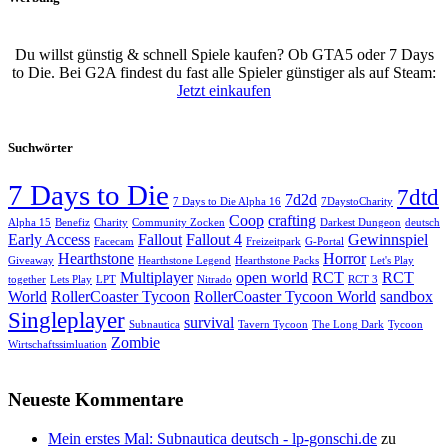
Du willst günstig & schnell Spiele kaufen? Ob GTA5 oder 7 Days
to Die. Bei G2A findest du fast alle Spieler günstiger als auf Steam:
Jetzt einkaufen
Suchwörter
7 Days to Die
7dtd
7d2d
7 Days to Die Alpha 16
7DaystoCharity
Coop
crafting
Alpha 15
Benefiz
Charity
Community Zocken
Darkest Dungeon
deutsch
Early Access
Fallout
Fallout 4
Gewinnspiel
Facecam
Freizeitpark
G-Portal
Hearthstone
Horror
Giveaway
Hearthstone Legend
Hearthstone Packs
Let's Play
Multiplayer
open world
RCT
RCT
together
Lets Play
LPT
Nitrado
RCT 3
World
RollerCoaster Tycoon
RollerCoaster Tycoon World
sandbox
Singleplayer
survival
Subnautica
Tavern Tycoon
The Long Dark
Tycoon
Zombie
Wirtschaftssimluation
Neueste Kommentare
Mein erstes Mal: Subnautica deutsch - lp-gonschi.de
zu