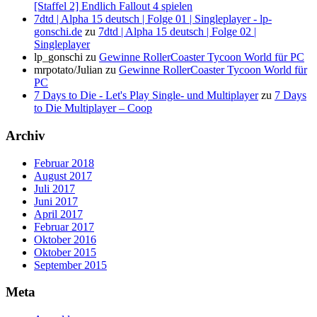
[Staffel 2] Endlich Fallout 4 spielen
7dtd | Alpha 15 deutsch | Folge 01 | Singleplayer - lp-
gonschi.de
zu
7dtd | Alpha 15 deutsch | Folge 02 |
Singleplayer
lp_gonschi
zu
Gewinne RollerCoaster Tycoon World für PC
mrpotato/Julian
zu
Gewinne RollerCoaster Tycoon World für
PC
7 Days to Die - Let's Play Single- und Multiplayer
zu
7 Days
to Die Multiplayer – Coop
Archiv
Februar 2018
August 2017
Juli 2017
Juni 2017
April 2017
Februar 2017
Oktober 2016
Oktober 2015
September 2015
Meta