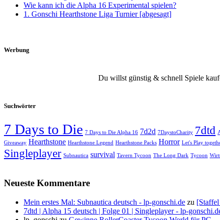
Wie kann ich die Alpha 16 Experimental spielen?
1. Gonschi Hearthstone Liga Turnier [abgesagt]
Werbung
Du willst günstig & schnell Spiele kau
Suchwörter
7 Days to Die
7dtd
7d2d
7 Days to Die Alpha 16
7DaystoCharity
Hearthstone
Horror
Giveaway
Hearthstone Legend
Hearthstone Packs
Let's Play togeth
Singleplayer
survival
Subnautica
Tavern Tycoon
The Long Dark
Tycoon
Wirt
Neueste Kommentare
Mein erstes Mal: Subnautica deutsch - lp-gonschi.de
zu
[Staffe
7dtd | Alpha 15 deutsch | Folge 01 | Singleplayer - lp-gonschi.d
lp_gonschi
zu
Gewinne RollerCoaster Tycoon World für PC