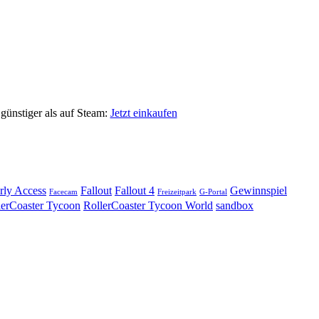
günstiger als auf Steam:
Jetzt einkaufen
rly Access
Fallout
Fallout 4
Gewinnspiel
Facecam
Freizeitpark
G-Portal
lerCoaster Tycoon
RollerCoaster Tycoon World
sandbox