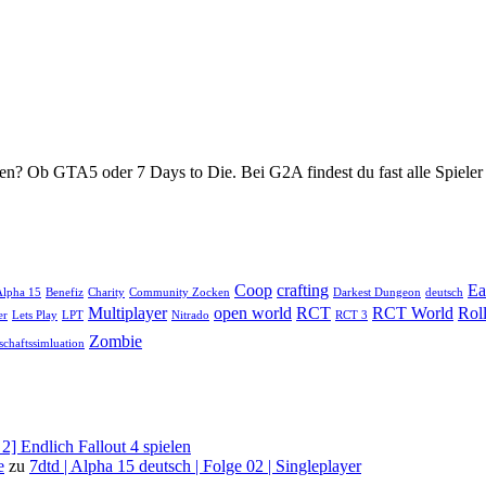
fen? Ob GTA5 oder 7 Days to Die. Bei G2A findest du fast alle Spieler 
Coop
crafting
Ea
Alpha 15
Benefiz
Charity
Community Zocken
Darkest Dungeon
deutsch
Multiplayer
open world
RCT
RCT World
Rol
er
Lets Play
LPT
Nitrado
RCT 3
Zombie
schaftssimluation
l 2] Endlich Fallout 4 spielen
e
zu
7dtd | Alpha 15 deutsch | Folge 02 | Singleplayer