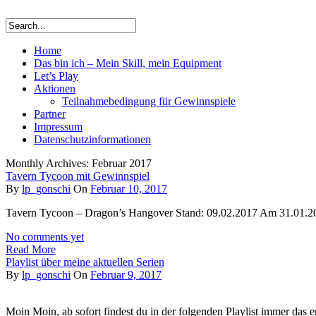
Home
Das bin ich – Mein Skill, mein Equipment
Let’s Play
Aktionen
Teilnahmebedingung für Gewinnspiele
Partner
Impressum
Datenschutzinformationen
Monthly Archives: Februar 2017
Tavern Tycoon mit Gewinnspiel
By
lp_gonschi
On
Februar 10, 2017
Tavern Tycoon – Dragon’s Hangover Stand: 09.02.2017 Am 31.01.2017
No comments yet
Read More
Playlist über meine aktuellen Serien
By
lp_gonschi
On
Februar 9, 2017
Moin Moin, ab sofort findest du in der folgenden Playlist immer das