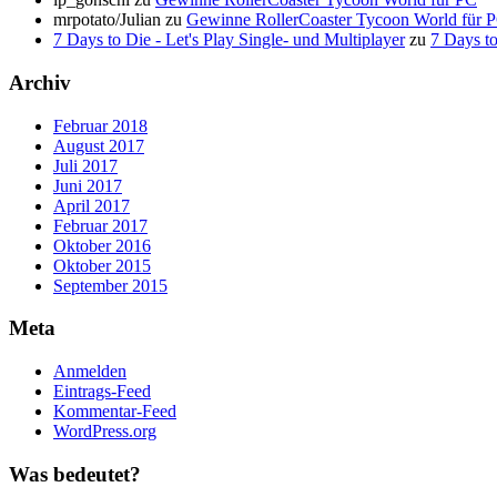
mrpotato/Julian
zu
Gewinne RollerCoaster Tycoon World für 
7 Days to Die - Let's Play Single- und Multiplayer
zu
7 Days t
Archiv
Februar 2018
August 2017
Juli 2017
Juni 2017
April 2017
Februar 2017
Oktober 2016
Oktober 2015
September 2015
Meta
Anmelden
Eintrags-Feed
Kommentar-Feed
WordPress.org
Was bedeutet?