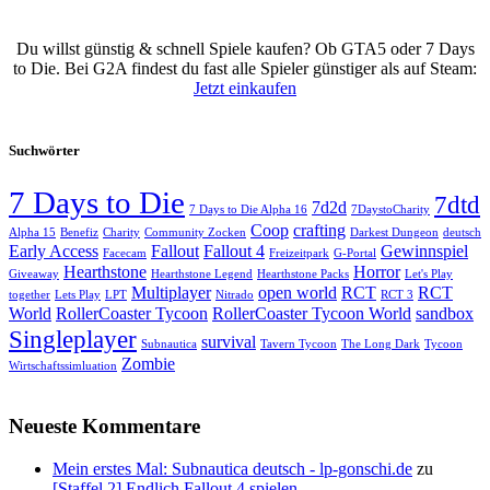
Du willst günstig & schnell Spiele kaufen? Ob GTA5 oder 7 Days
to Die. Bei G2A findest du fast alle Spieler günstiger als auf Steam:
Jetzt einkaufen
Suchwörter
7 Days to Die
7dtd
7d2d
7 Days to Die Alpha 16
7DaystoCharity
Coop
crafting
Alpha 15
Benefiz
Charity
Community Zocken
Darkest Dungeon
deutsch
Early Access
Fallout
Fallout 4
Gewinnspiel
Facecam
Freizeitpark
G-Portal
Hearthstone
Horror
Giveaway
Hearthstone Legend
Hearthstone Packs
Let's Play
Multiplayer
open world
RCT
RCT
together
Lets Play
LPT
Nitrado
RCT 3
World
RollerCoaster Tycoon
RollerCoaster Tycoon World
sandbox
Singleplayer
survival
Subnautica
Tavern Tycoon
The Long Dark
Tycoon
Zombie
Wirtschaftssimluation
Neueste Kommentare
Mein erstes Mal: Subnautica deutsch - lp-gonschi.de
zu
[Staffel 2] Endlich Fallout 4 spielen