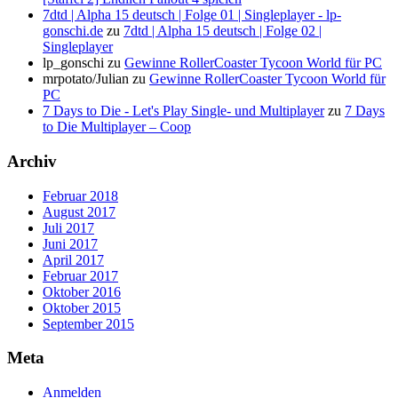
7dtd | Alpha 15 deutsch | Folge 01 | Singleplayer - lp-
gonschi.de
zu
7dtd | Alpha 15 deutsch | Folge 02 |
Singleplayer
lp_gonschi
zu
Gewinne RollerCoaster Tycoon World für PC
mrpotato/Julian
zu
Gewinne RollerCoaster Tycoon World für
PC
7 Days to Die - Let's Play Single- und Multiplayer
zu
7 Days
to Die Multiplayer – Coop
Archiv
Februar 2018
August 2017
Juli 2017
Juni 2017
April 2017
Februar 2017
Oktober 2016
Oktober 2015
September 2015
Meta
Anmelden