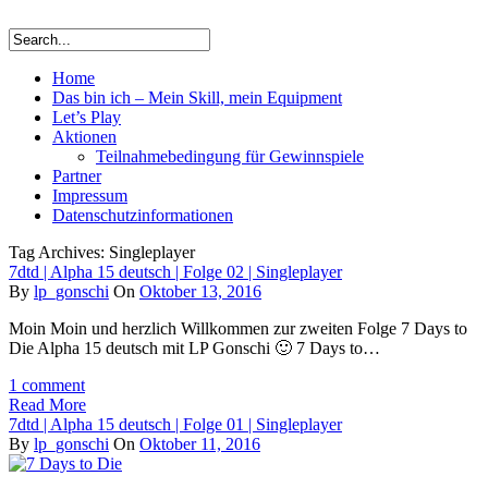
Home
Das bin ich – Mein Skill, mein Equipment
Let’s Play
Aktionen
Teilnahmebedingung für Gewinnspiele
Partner
Impressum
Datenschutzinformationen
Tag Archives: Singleplayer
7dtd | Alpha 15 deutsch | Folge 02 | Singleplayer
By
lp_gonschi
On
Oktober 13, 2016
Moin Moin und herzlich Willkommen zur zweiten Folge 7 Days to
Die Alpha 15 deutsch mit LP Gonschi 🙂 7 Days to…
1 comment
Read More
7dtd | Alpha 15 deutsch | Folge 01 | Singleplayer
By
lp_gonschi
On
Oktober 11, 2016